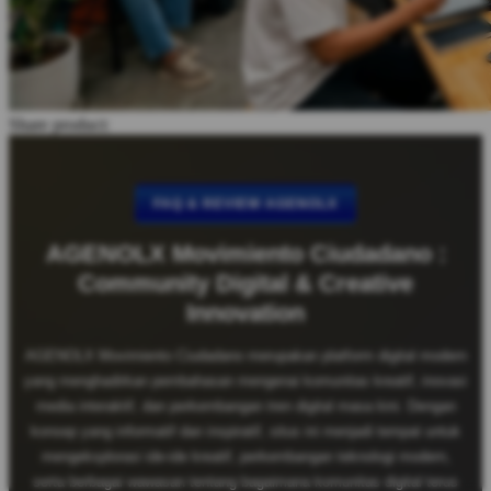
Share product:
FAQ & REVIEW AGENOLX
AGENOLX Movimiento Ciudadano :
Community Digital & Creative
Innovation
AGENOLX Movimiento Ciudadano merupakan platform digital modern
yang menghadirkan pembahasan mengenai komunitas kreatif, inovasi
media interaktif, dan perkembangan tren digital masa kini. Dengan
konsep yang informatif dan inspiratif, situs ini menjadi tempat untuk
mengeksplorasi ide-ide kreatif, perkembangan teknologi modern,
serta berbagai wawasan tentang bagaimana komunitas digital terus