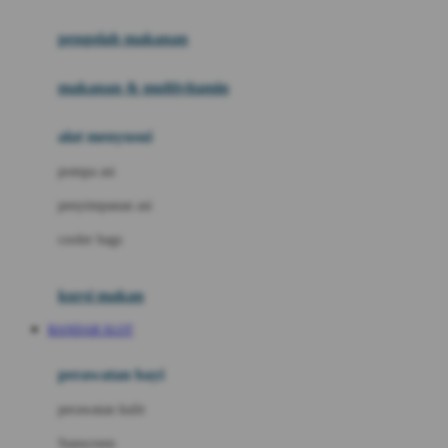
Joie
pengolah makanan
Joolz
Jujube
makanan & multivitamin
K
alat menyusui
Kiddycuts
pompa asi
Kumon
penyimpanan asi
L
cooler bags
Leapfrog
kursi makan
Leclerc
BANDAR SLOT
Lee Vierra
Lillebaby
perawatan bayi
Little Bird Told Me
perawatan kulit
Little Miss Janis
Sunscreen