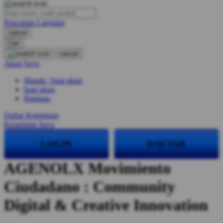
O
Pencarian Lanjutan
Oh Ma Grain
cancel
Okiedog
Cari
cancel
P
Akun Saya
Masuk / buat akun
Peachy
buat akun
Phil & Ted's
Bantuan
Philips Avent
Daftar Keinginan
Keranjang Saya
Pigeon
LOGIN
DAFTAR
Playgro
AGENOLX Movimiento
Poled Global
Ciudadano : Community
Ponycycle
Puma
Digital & Creative Innovation
Pureats