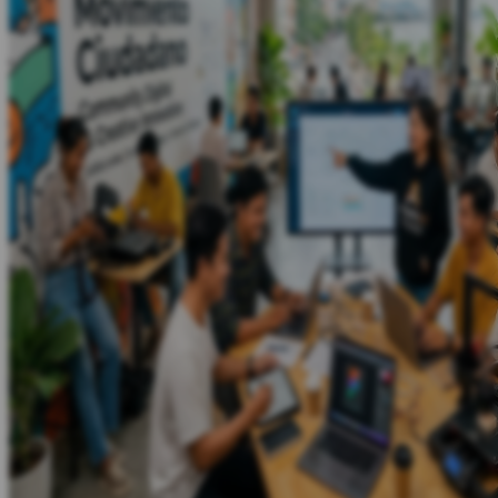
Twistshake
TY Toys
U
V
Veja
Vitaflow
Vtech
W
Waterland
Wellness
X