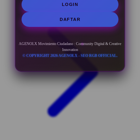
LOGIN
DAFTAR
AGENOLX Movimiento Ciudadano : Community Digital & Creative
Innovation
© COPYRIGHT 2026 AGENOLX - SEO RGB OFFICIAL.