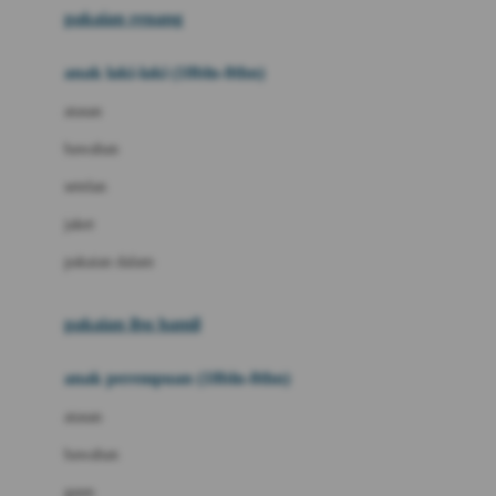
pakaian renang
Bumkins
anak laki-laki (18bln-8thn)
C
atasan
Cetaphil
bawahan
Chicco
setelan
Childlife
jaket
Clevamama
pakaian dalam
Cocolatte
Cottonseeds
pakaian ibu hamil
Cozy N Safe
anak perempuan (18bln-8thn)
Crane
atasan
Cybex
bawahan
D
gaun