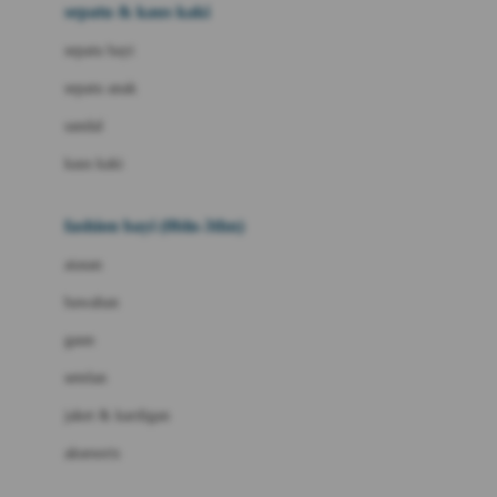
Beauty Barn
sepatu & kaus kaki
Bio Oil
sepatu bayi
Biolane
sepatu anak
Bite Fighters
sandal
Bizzi Growin
kaus kaki
Blackmores
fashion bayi (0bln-3thn)
Blooming Marvellous
atasan
Bonnels
bawahan
Bravado
gaun
Bruder
setelan
Brush Baby
jaket & kardigan
Buds Organics
aksesoris
Bugaboo
Buggygear