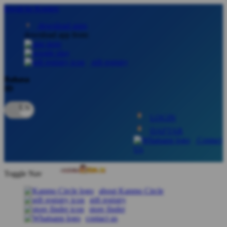
lewati ke Konten
download apps
download app from:
gift registry
Bahasa
ID
LOGIN
DAFTAR
Contact
Us
Toggle Nav
about Kanmo Circle
gift registry
store finder
contact us