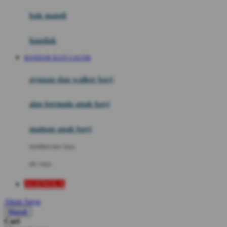
Moby
bak mandi
Momami
handuk
Mothercare
BANDAR SLOT GACOR
Mustela
ayunan dan walker bayi
My Buddy Tag
My K
alas bermain anak bayi
N
mainan anak bayi
Naif
mothercare toys
Nike
elc toys
Nordic Natural
AGENOLX
Nuby
Akun Saya
Nuna
Masuk
Cari